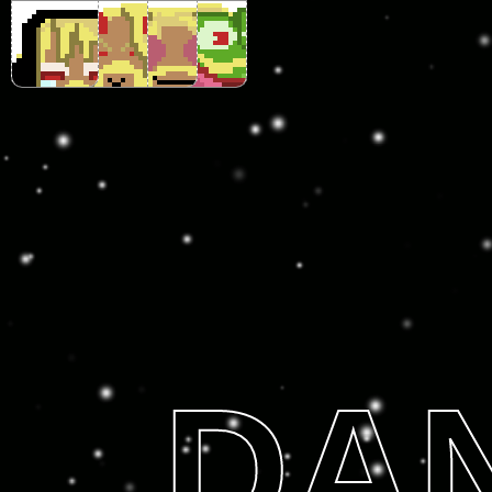
slot 1
slot 2
slot 3
slot 4
DA