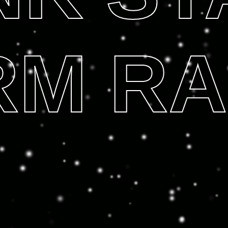
RM RA